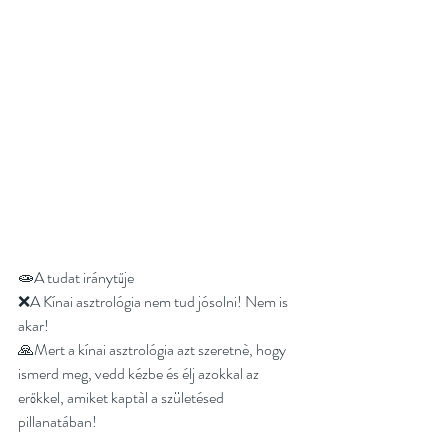
🧫A tudat iránytűje
❌A Kínai asztrológia nem tud jósolni! Nem is 
akar!
🙏Mert a kínai asztrológia azt szeretnè, hogy 
ismerd meg, vedd kézbe és élj azokkal az 
erőkkel, amiket kaptàl a születésed 
pillanatában!