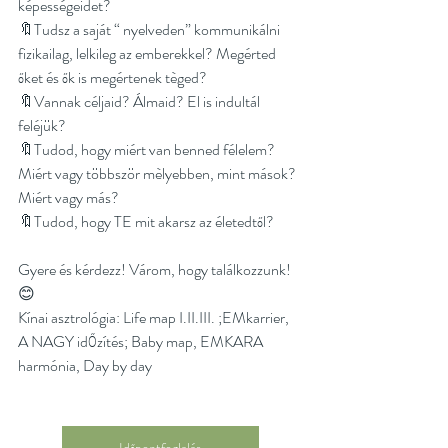
képességeidet?
🔖Tudsz a saját “ nyelveden” kommunikálni 
fizikailag, lelkileg az emberekkel? Megérted 
őket és ők is megértenek tèged?
🔖Vannak céljaid? Álmaid? El is indultál 
feléjük?
🔖Tudod, hogy miért van benned félelem? 
Miért vagy többször mèlyebben, mint mások? 
Miért vagy más?
🔖Tudod, hogy TE mit akarsz az életedtől?
Gyere és kérdezz! Várom, hogy találkozzunk! 
😊
Kínai asztrológia: Life map I.II.III. ;EMkarrier, 
A NAGY idŐzítés; Baby map, EMKARA 
harmónia, Day by day