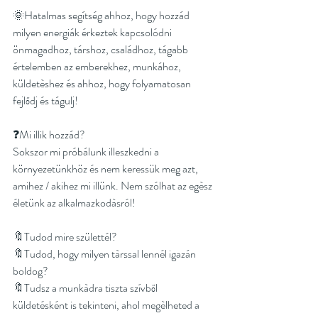
🌞Hatalmas segítség ahhoz, hogy hozzád 
milyen energiák érkeztek kapcsolódni 
önmagadhoz, társhoz, családhoz, tágabb 
értelemben az emberekhez, munkához, 
küldetèshez és ahhoz, hogy folyamatosan 
fejlődj és tágulj!
❓Mi illik hozzád?
Sokszor mi próbálunk illeszkedni a 
környezetünkhöz és nem keressük meg azt, 
amihez / akihez mi illünk. Nem szólhat az egèsz 
életünk az alkalmazkodàsról!
🔖Tudod mire születtél?
🔖Tudod, hogy milyen tàrssal lennél igazán 
boldog?
🔖Tudsz a munkàdra tiszta szívből 
küldetésként is tekinteni, ahol megèlheted a 