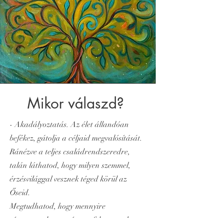
Mikor válaszd?
- Akadályoztatás. Az élet állandóan
befékez, gátolja a céljaid megvalósítását.
Ránézve
a teljes családrendszeredre,
talán láthatod, hogy milyen szemmel,
érzésvilággal vesznek téged körül az
Őseid.
Megtudhatod, hogy mennyire