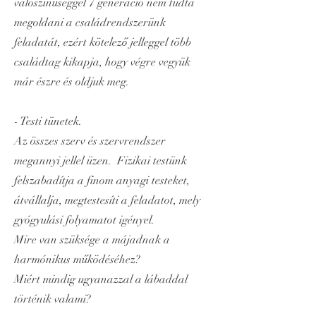
valószínűséggel 7 generáció nem tudta
megoldani a családrendszerünk
feladatát, ezért kötelező jelleggel több
családtag kikapja, hogy végre vegyük
már észre és oldjuk meg.
- Testi tünetek.
Az összes szerv és szervrendszer
megannyi jellel üzen. Fizikai testünk
felszabadítja a finom anyagi testeket,
átvállalja, megtestesíti a feladatot, mely
gyógyulási folyamatot igényel.
Mire van szüksége a májadnak a
harmónikus működéséhez?
Miért mindig ugyanazzal a lábaddal
történik valami?