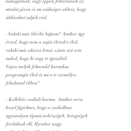
támogatnak, vagy éppen feltartanak az
utadat járva és mi szükséges ahhoz, hogy
áldásukat adják rád.
- Valaki más bőrébe bújtam? Amikor úgy
érzed, hogy nem a saját életedet éled,
valaki más akarsz lenni, szinte azt sem
tudod, hogy ki vagy te igazából.
Vajon melyik felmenőd karmikus
programját éled és mi a te személyes
feladatod ebben?
- Kollektív családi karma. Amikor arra
leszel figyelmes, hogy a családban
ugyanolyan típusú nehézségek, betegségek
fordulnak elő. Ilyenkor nagy