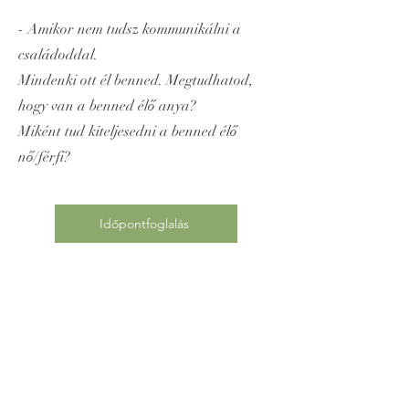
- Amikor nem tudsz kommunikálni a
családoddal.
Mindenki ott él benned. Megtudhatod,
hogy van a benned élő anya?
Miként tud kiteljesedni a benned élő
nő/férfi?
Időpontfoglalás
Alapfogalmak
Klán
:
Az a generációs tér, ahol a lélek
ebben az életben szeretné