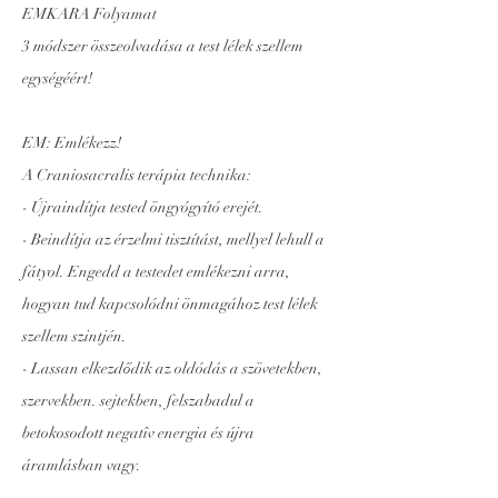
EMKARA Folyamat
3 módszer összeolvadása a test lélek szellem
egységéért!
EM: Emlékezz!
A Craniosacralis terápia technika:
- Újraindítja tested öngyógyító erejét.
- Beindítja az érzelmi tisztítást, mellyel lehull a
fátyol. Engedd a testedet emlékezni arra,
hogyan tud kapcsolódni önmagához test lélek
szellem szintjén.
- Lassan elkezdődik az oldódás a szövetekben,
szervekben. sejtekben, felszabadul a
betokosodott negatîv energia és újra
áramlásban vagy.