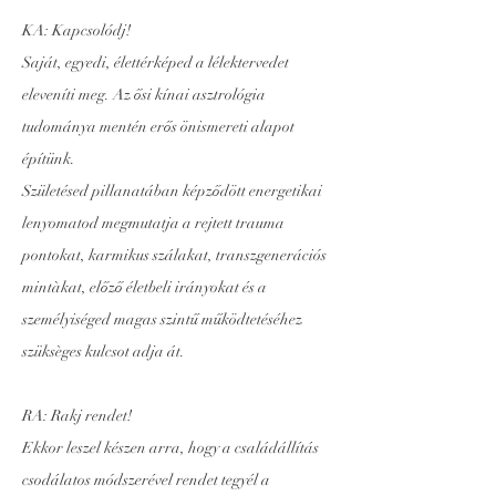
KA: Kapcsolódj!
Saját, egyedi, élettérképed a lélektervedet
eleveníti meg. Az ősi kínai asztrológia
tudománya mentén erős önismereti alapot
építünk.
Születésed pillanatában képződött energetikai
lenyomatod megmutatja a rejtett trauma
pontokat, karmikus szálakat, transzgenerációs
mintàkat, előző életbeli irányokat és a
személyiséged magas szintű működtetéséhez
szüksèges kulcsot adja át.
RA: Rakj rendet!
Ekkor leszel készen arra, hogy a családállítás
csodálatos módszerével rendet tegyél a