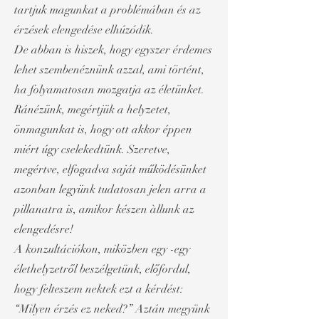
tartjuk magunkat a problémában és az
érzések elengedése elhúzódik.
De abban is hiszek, hogy egyszer érdemes
lehet szembenéznünk azzal, ami történt,
ha folyamatosan mozgatja az életünket.
Ránézünk, megértjük a helyzetet,
önmagunkat is, hogy ott akkor éppen
miért úgy cselekedtünk. Szeretve,
megértve, elfogadva saját működésünket
azonban legyünk tudatosan jelen arra a
pillanatra is, amikor készen àllunk az
elengedésre!
A konzultációkon, miközben egy -egy
élethelyzetről beszélgetünk, előfordul,
hogy felteszem nektek ezt a kérdést:
“Milyen érzés ez neked?” Aztán megyünk