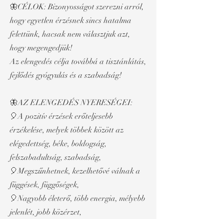
🦋CÉLOK: Bizonyosságot szerezni arról,
hogy egyetlen érzésnek sincs hatalma
felettünk, hacsak nem választjuk azt,
hogy megengedjük!
Az elengedés célja továbbá a tisztánlátás,
fejlődés gyógyulás és a szabadság!
🦋AZ ELENGEDÉS NYERESÉGEI:
🎈A pozitív érzések erőteljesebb
érzékelése, melyek többek között az
elégedettség, béke, boldogság,
felszabadultság, szabadság,
🎈Megszűnhetnek, kezelhetővé válnak a
függések, függőségek,
🎈Nagyobb életerő, több energia, mélyebb
jelenlét, jobb közérzet,