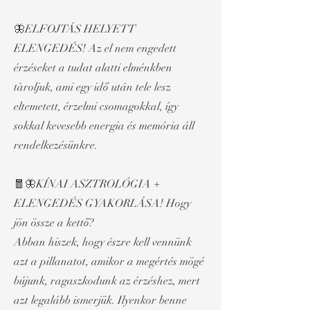
🦋ELFOJTÁS HELYETT
ELENGEDÉS! Az el nem engedett
érzéseket a tudat alatti elménkben
tàroljuk, ami egy idő után tele lesz
eltemetett, érzelmi csomagokkal, így
sokkal kevesebb energia és memória áll
rendelkezésünkre.
🧧🦋KÍNAI ASZTROLÓGIA +
ELENGEDÉS GYAKORLÁSA! Hogy
jön össze a kettő?
Abban hiszek, hogy észre kell vennünk
azt a pillanatot, amikor a megértés mögé
bújunk, ragaszkodunk az érzéshez, mert
azt legalább ismerjük. Ilyenkor benne