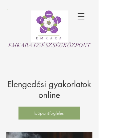
EMKARA EGÉSZSÉGKÖZPONT
Elengedési gyakorlatok
online
Időpontfoglalás