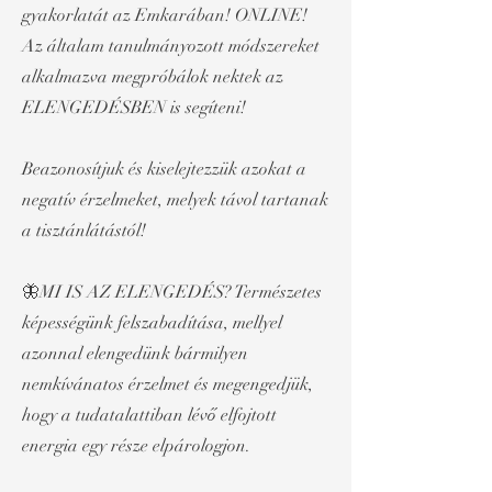
gyakorlatát az Emkarában! ONLINE!
Az általam tanulmányozott módszereket
alkalmazva megpróbálok nektek az
ELENGEDÉSBEN is segíteni!
Beazonosítjuk és kiselejtezzük azokat a
negatív érzelmeket, melyek távol tartanak
a tisztánlátástól!
🦋MI IS AZ ELENGEDÉS? Természetes
képességünk felszabadítása, mellyel
azonnal elengedünk bármilyen
nemkívánatos érzelmet és megengedjük,
hogy a tudatalattiban lévő elfojtott
energia egy része elpárologjon.