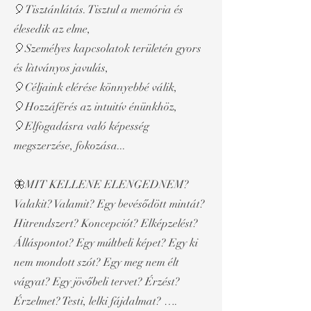
🎈Tisztánlátás. Tisztul a memória és
élesedik az elme,
🎈Személyes kapcsolatok területén gyors
és làtványos javulás,
🎈Céljaink elérése könnyebbé válik,
🎈Hozzáférés az intuitív énünkhöz,
🎈Elfogadásra való képesség
megszerzése, fokozása...
🦋MIT KELLENE ELENGEDNEM?
Valakit? Valamit? Egy bevésődött mintát?
Hitrendszert? Koncepciót? Elképzelést?
Álláspontot? Egy múltbeli képet? Egy ki
nem mondott szót? Egy meg nem élt
vágyat? Egy jövőbeli tervet? Érzést?
Érzelmet? Testi, lelki fájdalmat? ….