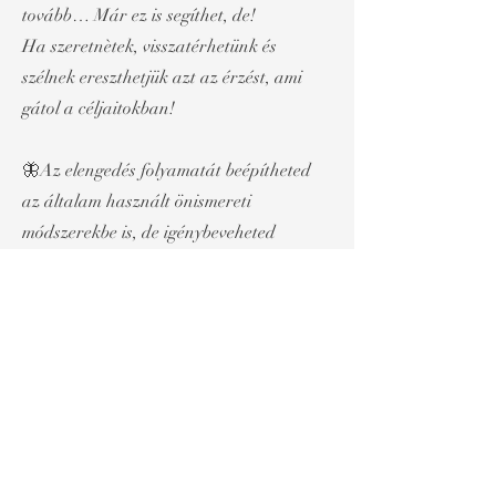
tovább… Már ez is segíthet, de!
Ha szeretnètek, visszatérhetünk és
szélnek ereszthetjük azt az érzést, ami
gátol a céljaitokban!
🦋Az elengedés folyamatát beépítheted
az általam használt önismereti
módszerekbe is, de igénybeveheted
önállóan is ezt a szolgáltatást.
Játszhatunk az elengedéssel a Kínai
asztrológia előtt is, hogy jobban,
hatékonyabban, világosabban nyíljon
meg előttünk a múlt, jelen, jövő.
A Kínai Asztrológia után is elővehetjük,
hogy az elméleti tanításokat más
dimenziókba is át tudjuk vinni.